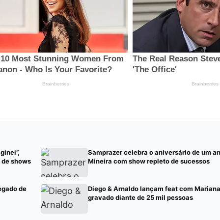
ginei”,
Samprazer celebra o aniversário de um an
e de shows
Mineira com show repleto de sucessos
egado de
Diego & Arnaldo lançam feat com Marian
gravado diante de 25 mil pessoas