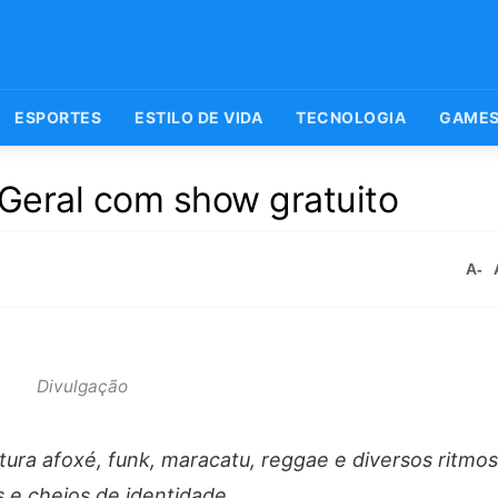
ESPORTES
ESTILO DE VIDA
TECNOLOGIA
GAME
 Geral com show gratuito
A-
Divulgação
ra afoxé, funk, maracatu, reggae e diversos ritmos
 e cheios de identidade