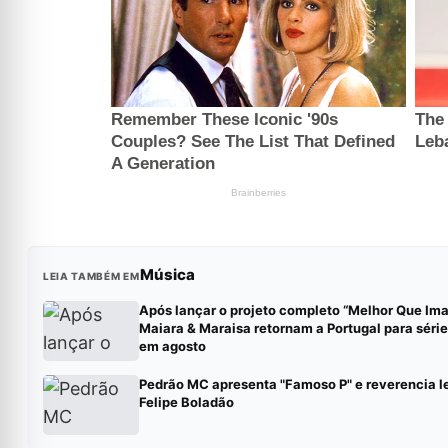
Música
LEIA TAMBÉM EM
Após lançar o projeto completo “Melhor Que Ima
Maiara & Maraisa retornam a Portugal para séri
em agosto
Pedrão MC apresenta "Famoso P" e reverencia l
Felipe Boladão