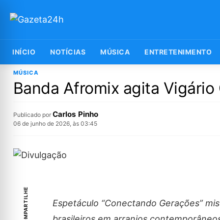
INÍCIO
NOTÍCIAS
MÚSICA
ENTRETENIMENTO
MÚSICA
Banda Afromix agita Vigário
Carlos Pinho
Publicado por
06 de junho de 2026, às 03:45
COMPARTILHE
Espetáculo “Conectando Gerações” mistu
brasileiros em arranjos contemporâneos