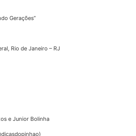
ndo Gerações”
h
ral, Rio de Janeiro – RJ
os e Junior Bolinha
(@dicasdopinhao)