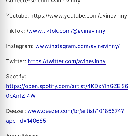
Conecte-se com Ávine Vinny:
Youtube: https://www.youtube.com/avinevinny
TikTok: /
www.tiktok.com/@avinevinny
Instagram:
www.instagram.com/avinevinny/
Twitter:
https://twitter.com/avinevinny
Spotify:
https://open.spotify.com/artist/4KDxYlnGZEiS6
0pAnfZf4W
Deezer:
www.deezer.com/br/artist/10185674?
app_id=140685
Apple Music: