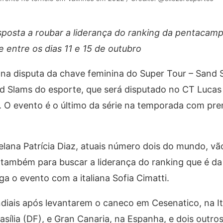
sposta a roubar a liderança do ranking da pentacamp
ce entre os dias 11 e 15 de outubro
 na disputa da chave feminina do Super Tour – Sand S
nd Slams do esporte, que será disputado no CT Luca
o. O evento é o último da série na temporada com pr
uelana Patrícia Diaz, atuais número dois do mundo, v
e também para buscar a liderança do ranking que é 
oga o evento com a italiana Sofia Cimatti.
diais após levantarem o caneco em Cesenatico, na Itá
sília (DF), e Gran Canaria, na Espanha, e dois outros