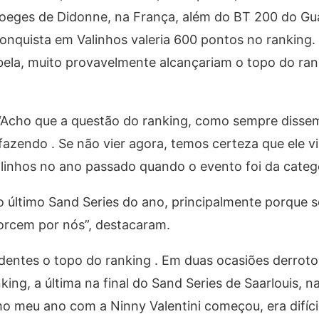
oeges de Didonne, na França, além do BT 200 do Gua
conquista em Valinhos valeria 600 pontos no rankin
bela, muito provavelmente alcançariam o topo do ran
 “Acho que a questão do ranking, como sempre disse
zendo . Se não vier agora, temos certeza que ele vi
linhos no ano passado quando o evento foi da categ
 último Sand Series do ano, principalmente porque s
torcem por nós”, destacaram.
entes o topo do ranking . Em duas ocasiões derroto
ing, a última na final do Sand Series de Saarlouis, 
mo meu ano com a Ninny Valentini começou, era difíci