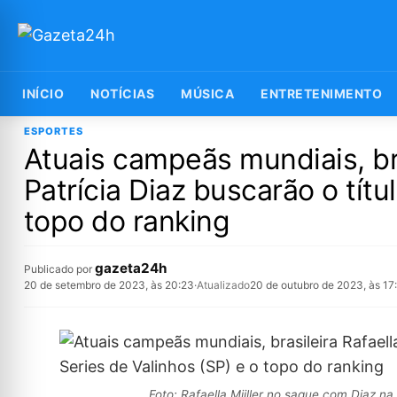
INÍCIO
NOTÍCIAS
MÚSICA
ENTRETENIMENTO
ESPORTES
Atuais campeãs mundiais, bra
Patrícia Diaz buscarão o títu
topo do ranking
gazeta24h
Publicado por
20 de setembro de 2023, às 20:23
·
Atualizado
20 de outubro de 2023, às 17
Foto: Rafaella Miiller no saque com Diaz na