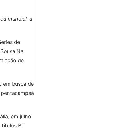
eã mundial, a
eries de
s Sousa Na
emiação de
ão em busca de
da pentacampeã
lia, em julho.
 títulos BT