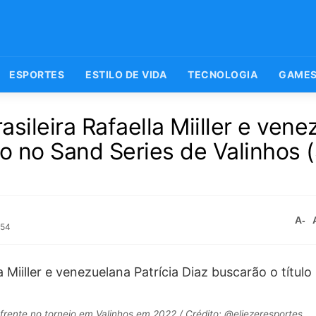
ESPORTES
ESTILO DE VIDA
TECNOLOGIA
GAME
sileira Rafaella Miiller e vene
lo no Sand Series de Valinhos 
A-
:54
 frente no torneio em Valinhos em 2022 / Crédito: @eliezeresportes