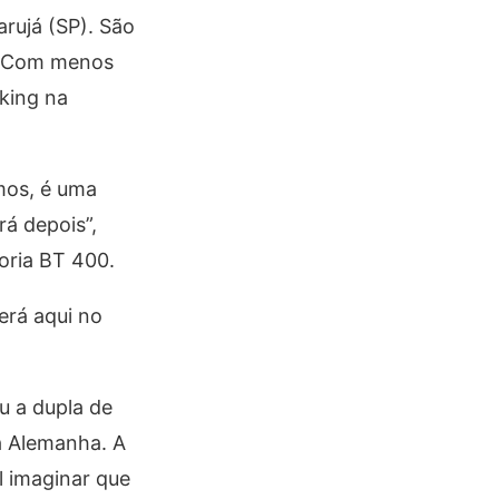
rujá (SP). São
g. Com menos
king na
mos, é uma
rá depois”,
oria BT 400.
erá aqui no
u a dupla de
na Alemanha. A
l imaginar que