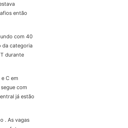
 estava
afios então
 mundo com 40
 da categoria
BT durante
B e C em
), segue com
ntral já estão
 . As vagas