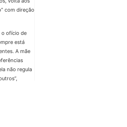
s, volta aos
o” com direção
 o ofício de
empre está
rentes. A mãe
eferências
ela não regula
utros”,