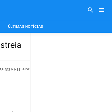
S
ÚLTIMAS NOTÍCIAS
streia
A+
2 MIN
SALVE