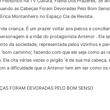
ilosófico na TV Cultura, Flávia Dos Prazeres, 36 ano
 Quando as Cabeças Foram Devoradas Pelo Bom Sens
 Erica Montanheiro no Espaço Cia de Revista.
da criança. É um prazer voltar aos palcos e conciliar
personagem é a mãe do protagonista Antenor . Ela s
nto da sociedade, representada pelos vizinhos e pa
o ‘bom caminho’, fazendo com que ele seja como as r
 Ela cita várias vezes o jargão ‘é da sua má cabeça, 
m a dificuldade que o Antenor tem em ser como os o
EÇAS FORAM DEVORADAS PELO BOM SENSO