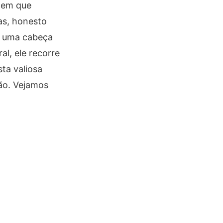
m em que
as, honesto
de uma cabeça
l, ele recorre
ta valiosa
ão. Vejamos