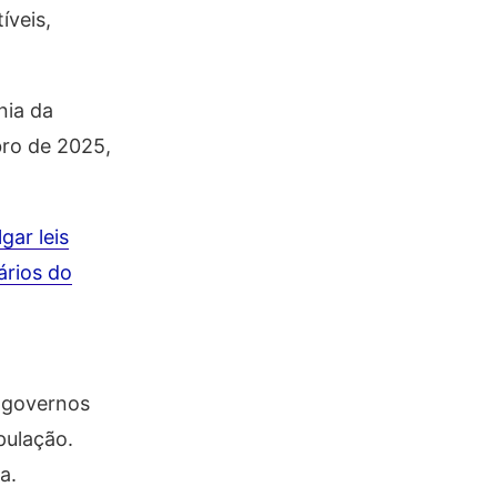
íveis,
nia da
ro de 2025,
ar leis
ários do
s governos
pulação.
a.