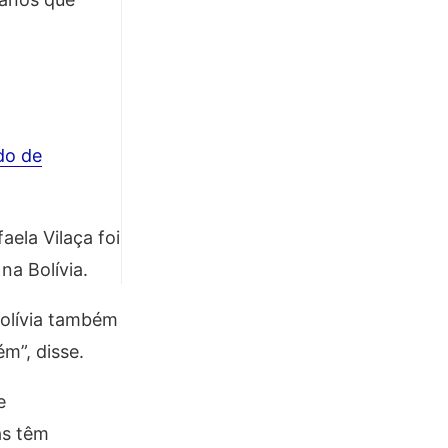
do de
ela Vilaça foi
na Bolívia.
Bolívia também
ém”, disse.
e
as têm