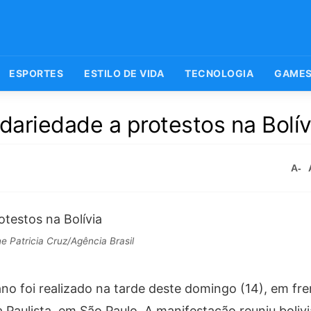
ESPORTES
ESTILO DE VIDA
TECNOLOGIA
GAME
dariedade a protestos na Bolív
A-
ne Patricia Cruz/Agência Brasil
no foi realizado na tarde deste domingo (14), em fr
 Paulista, em São Paulo. A manifestação reuniu boliv