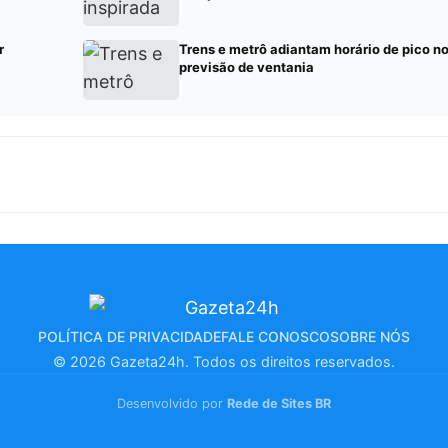
r
Trens e metrô adiantam horário de pico n
previsão de ventania
POLÍTICA DE PRIVACIDADE
FALE CONOSCO
SOBRE NÓS
© 2026 Gazeta24h. Todos os direitos reservados.
Desenvolvido por
Rede de Sites BR