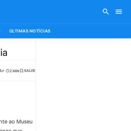
S
ÚLTIMAS NOTÍCIAS
ia
A+
2 MIN
SALVE
ente ao Museu
ianos que