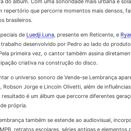
era do álbum. Com uma sonoridade mais urbana e sola
m repertório que percorre momentos mais densos, fa
 brasileiros.
peciais de
Luedji Luna
, presente em
Reticente
, e
Ryan
 trabalho desenvolvido por Pedro ao lado do produt
a. Pela primeira vez, o cantor também assina diretame
cipação criativa na construção do disco.
entar o universo sonoro de
Vende-se Lembrança
apar
 Robson Jorge e Lincoln Olivetti, além de influências
 resultado é um álbum que percorre diferentes gera
de própria.
Lembrança
também se estende ao audiovisual, incorp
 MPB, retratos escolares, séries antigas e elementos 