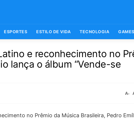
ESPORTES
ESTILO DE VIDA
TECNOLOGIA
GAME
atino e reconhecimento no Pr
lio lança o álbum “Vende-se
A-