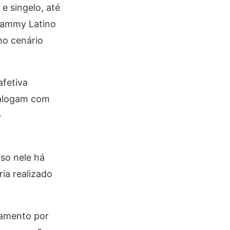
e
singelo
, até
rammy Latino
no cenário
afetiva
ialogam com
o
nso nele há
ia realizado
çamento por