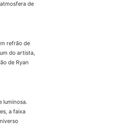
a atmosfera de
m refrão de
um do artista,
ção de Ryan
 luminosa.
s, a faixa
niverso