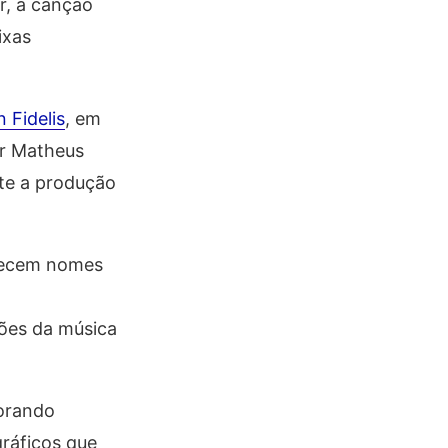
r, a canção
ixas
 Fidelis
, em
or Matheus
nte a produção
ecem nomes
ções da música
orando
gráficos que