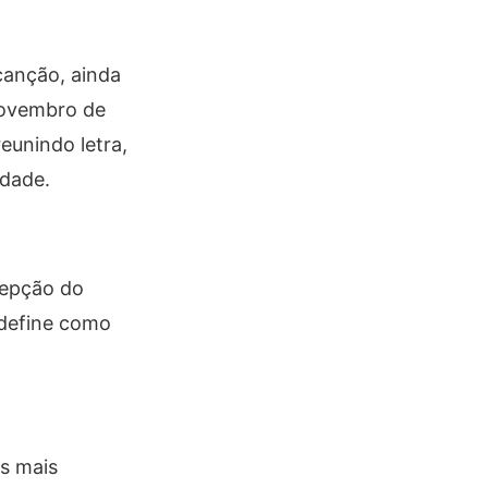
canção, ainda
novembro de
eunindo letra,
idade.
cepção do
 define como
s mais