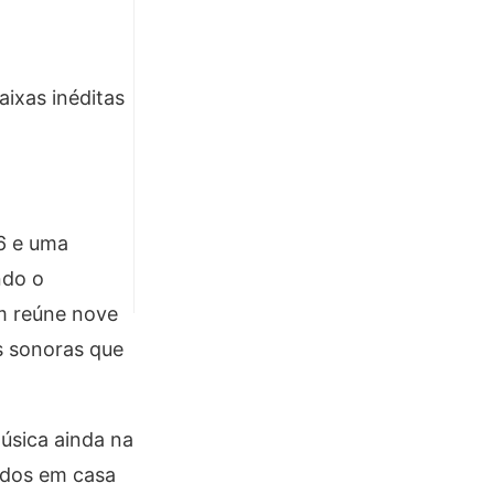
aixas inéditas
6 e uma
ndo o
um reúne nove
as sonoras que
úsica ainda na
idos em casa