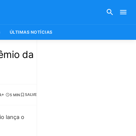
S
ÚLTIMAS NOTÍCIAS
êmio da
A+
5 MIN
SALVE