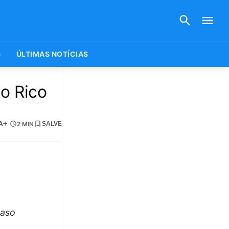
S
ÚLTIMAS NOTÍCIAS
o Rico
A+
2 MIN
SALVE
maso