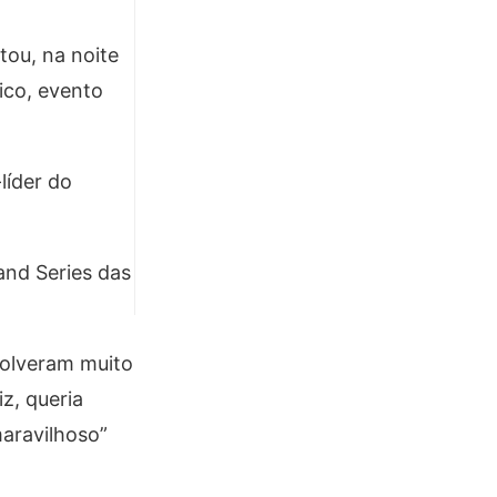
ou, na noite
ico, evento
líder do
and Series das
volveram muito
z, queria
maravilhoso”