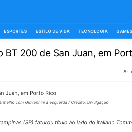
ESPORTES
ESTILO DE VIDA
TECNOLOGIA
GAME
 BT 200 de San Juan, em Port
A-
vermelho com Giovannini à esquerda / Crédito: Divulgação
mpinas (SP) faturou título ao lado do italiano Tom