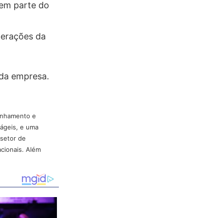
zem parte do
Operações da
 da empresa.
panhamento e
 ágeis, e uma
 setor de
acionais. Além