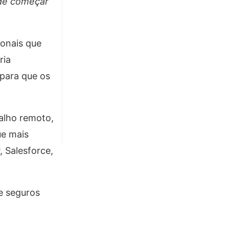
 de começar
ionais que
ria
 para que os
balho remoto,
ue mais
 Salesforce,
e seguros