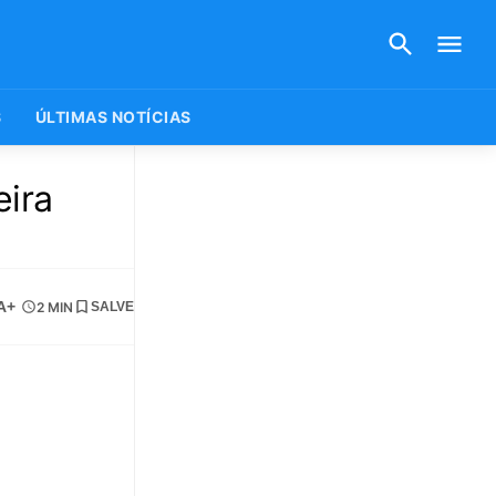
S
ÚLTIMAS NOTÍCIAS
eira
A+
2 MIN
SALVE