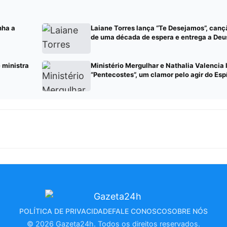
nha a
Laiane Torres lança “Te Desejamos”, can
de uma década de espera e entrega a Deu
e ministra
Ministério Mergulhar e Nathalia Valencia
“Pentecostes”, um clamor pelo agir do Esp
POLÍTICA DE PRIVACIDADE
FALE CONOSCO
SOBRE NÓS
© 2026 Gazeta24h. Todos os direitos reservados.