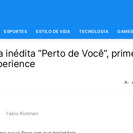
ESPORTES
ESTILO DE VIDA
TECNOLOGIA
GAME
 inédita “Perto de Você”, prim
perience
A-
Fabio Rickman