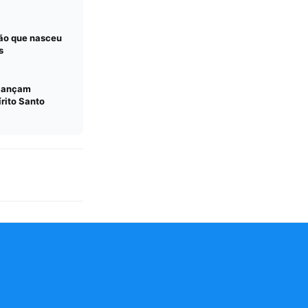
ção que nasceu
s
 lançam
írito Santo