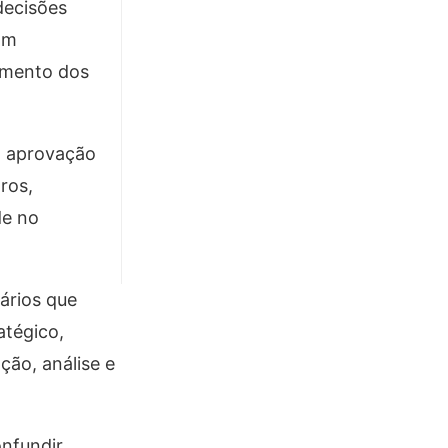
decisões
am
imento dos
la aprovação
ros,
de no
ários que
atégico,
ção, análise e
nfundir