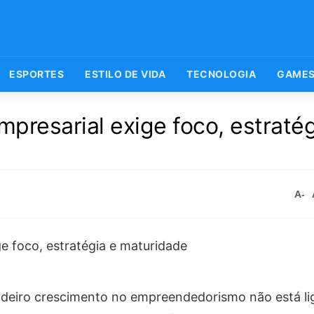
ESPORTES
ESTILO DE VIDA
TECNOLOGIA
GAME
mpresarial exige foco, estratég
A-
dadeiro crescimento no empreendedorismo não está l