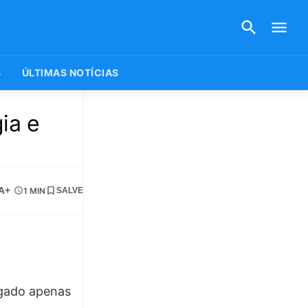
S
ÚLTIMAS NOTÍCIAS
ia e
A+
1 MIN
SALVE
igado apenas