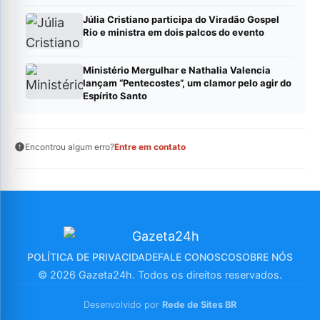
Júlia Cristiano participa do Viradão Gospel
Rio e ministra em dois palcos do evento
Ministério Mergulhar e Nathalia Valencia
lançam “Pentecostes”, um clamor pelo agir do
Espírito Santo
Encontrou algum erro?
Entre em contato
POLÍTICA DE PRIVACIDADE
FALE CONOSCO
SOBRE NÓS
© 2026 Gazeta24h. Todos os direitos reservados.
Desenvolvido por
Rede de Sites BR