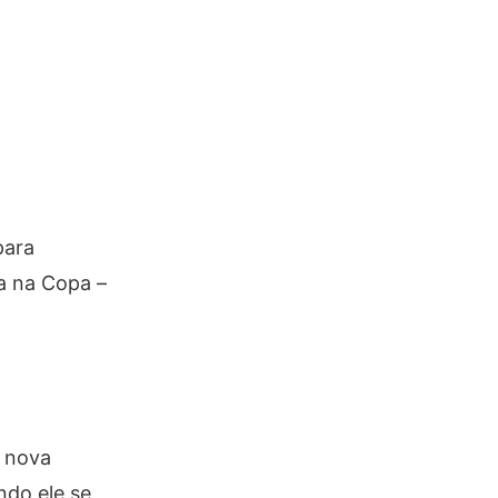
para
ia na Copa –
r nova
ndo ele se