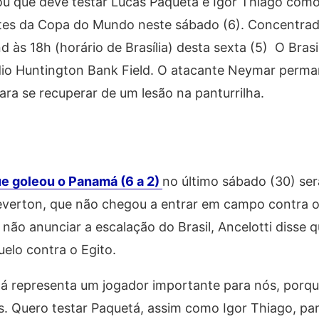
lou que deve testar Lucas Paquetá e Igor Thiago como 
 antes da Copa do Mundo neste sábado (6). Concentr
 às 18h (horário de Brasília) desta sexta (5) O Brasi
ádio Huntington Bank Field. O atacante Neymar perm
ra se recuperar de um lesão na panturrilha.
ue goleou o Panamá (6 a 2)
no último sábado (30) se
Weverton, que não chegou a entrar em campo contra 
o anunciar a escalação do Brasil, Ancelotti disse q
elo contra o Egito.
etá representa um jogador importante para nós, porq
as. Quero testar Paquetá, assim como Igor Thiago, pa