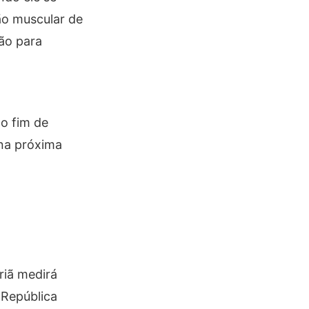
ão muscular de
ão para
do fim de
 na próxima
riã medirá
 República