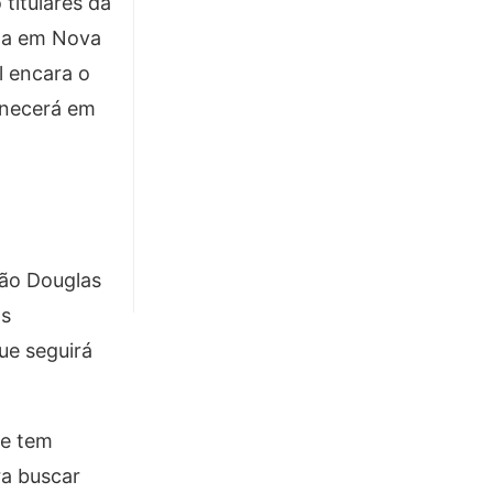
titulares da
ada em Nova
l encara o
anecerá em
rão Douglas
os
ue seguirá
ue tem
ra buscar