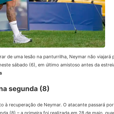
ar de uma lesão na panturrilha, Neymar não viajará 
 neste sábado (6), em último amistoso antes da estre
s
na segunda (8)
nto à recuperação de Neymar. O atacante passará po
a (8) – a primeira foi realizada em 28 de maio, qua