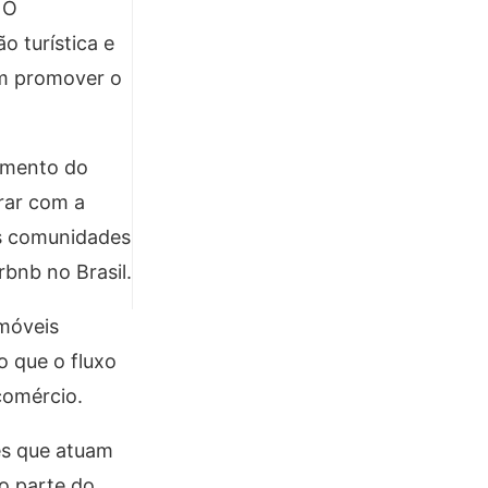
 O
 turística e
em promover o
vimento do
orar com a
s comunidades
rbnb no Brasil.
imóveis
o que o fluxo
comércio.
es que atuam
o parte do