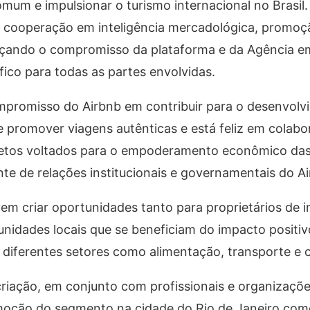
omum e impulsionar o turismo internacional no Brasil.
 cooperação em inteligência mercadológica, promoção
forçando o compromisso da plataforma e da Agência 
fico para todas as partes envolvidas.
ompromisso do Airbnb em contribuir para o desenvol
de promover viagens autênticas e está feliz em colab
ojetos voltados para o empoderamento econômico da
ente de relações institucionais e governamentais do Ai
vem criar oportunidades tanto para proprietários de 
idades locais que se beneficiam do impacto positiv
diferentes setores como alimentação, transporte e 
 criação, em conjunto com profissionais e organizaçõ
moção do segmento na cidade do Rio de Janeiro com