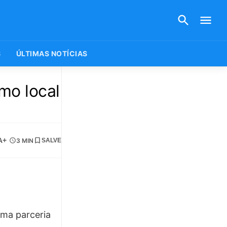
S
ÚLTIMAS NOTÍCIAS
mo local
A+
3 MIN
SALVE
uma parceria