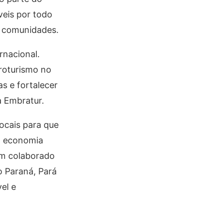
veis por todo
s comunidades.
rnacional.
roturismo no
as e fortalecer
a Embratur.
ocais para que
da economia
tem colaborado
o Paraná, Pará
el e