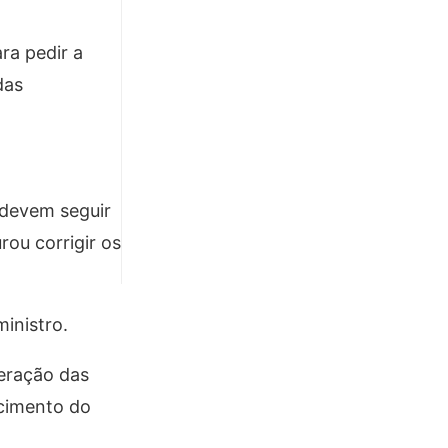
ra pedir a
das
 devem seguir
ou corrigir os
inistro.
beração das
scimento do