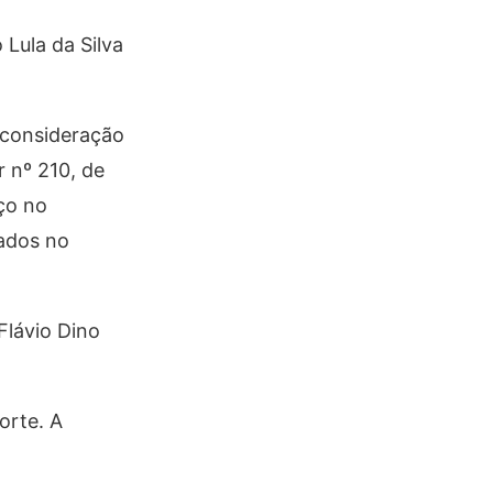
 Lula da Silva
econsideração
 nº 210, de
ço no
ados no
Flávio Dino
orte. A