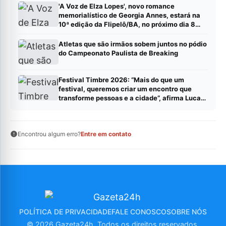
'A Voz de Elza Lopes', novo romance
memorialístico de Georgia Annes, estará na
10ª edição da Flipelô/BA, no próximo dia 8
(sábado).
Atletas que são irmãos sobem juntos no pódio
do Campeonato Paulista de Breaking
Festival Timbre 2026: “Mais do que um
festival, queremos criar um encontro que
transforme pessoas e a cidade”, afirma Lucas
Cordeiro
Encontrou algum erro?
Entre em contato
POLÍTICA DE PRIVACIDADE
FALE CONOSCO
SOBRE NÓS
© 2026 Gazeta24h. Todos os direitos reservados.