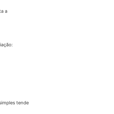
ta a
iação:
 simples tende