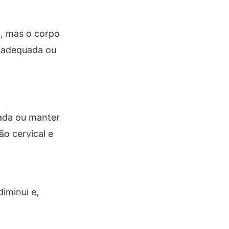
o, mas o corpo
inadequada ou
nada ou manter
o cervical e
iminui e,