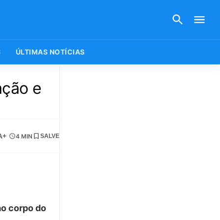
S
ÚLTIMAS NOTÍCIAS
ação e
A+
4 MIN
SALVE
ao corpo do