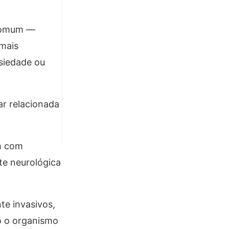
 comum —
 mais
nsiedade ou
ar relacionada
m com
te neurológica
te invasivos,
o o organismo