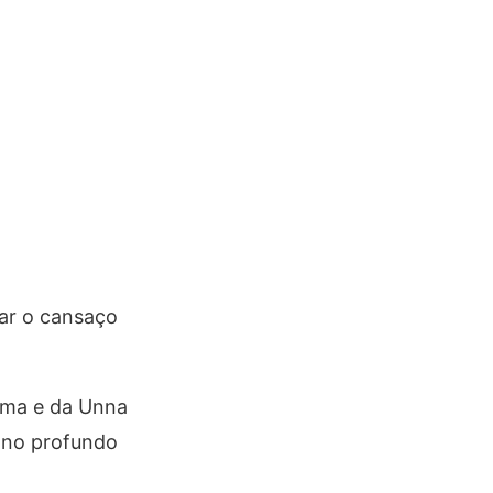
car o cansaço
arma e da Unna
ono profundo