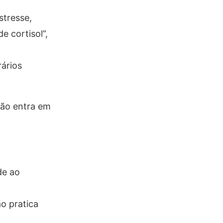
stresse,
e cortisol”,
ários
não entra em
de ao
o pratica