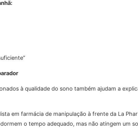
anhã:
uficiente”
parador
acionados à qualidade do sono também ajudam a expli
alista em farmácia de manipulação à frente da La Ph
té dormem o tempo adequado, mas não atingem um s