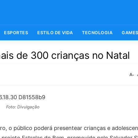
ESPORTES
ESTILO DE VIDA
TECNOLOGIA
GAME
mais de 300 crianças no Natal
A-
Foto: Divulgação
bro, o público poderá presentear crianças e adolesce
 No projeto Estrelas do Bem, promovido pelo Salvador 