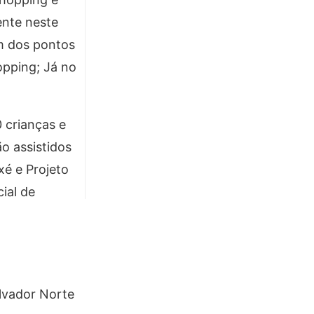
ente neste
um dos pontos
opping; Já no
 crianças e
o assistidos
xé e Projeto
ial de
alvador Norte