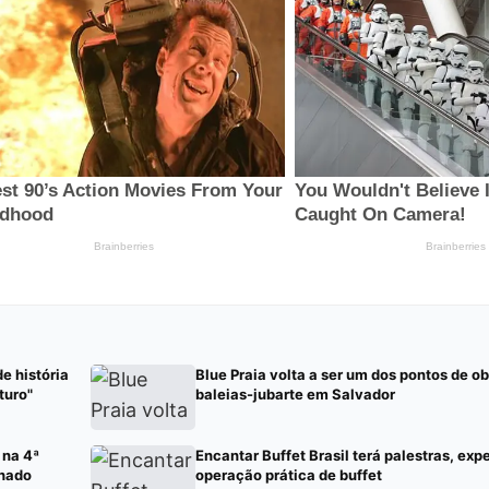
e história
Blue Praia volta a ser um dos pontos de 
turo"
baleias-jubarte em Salvador
 na 4ª
Encantar Buffet Brasil terá palestras, exp
chado
operação prática de buffet