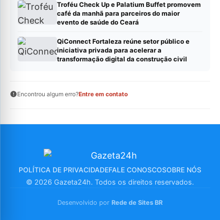
Troféu Check Up e Palatium Buffet promovem
café da manhã para parceiros do maior
evento de saúde do Ceará
QiConnect Fortaleza reúne setor público e
iniciativa privada para acelerar a
transformação digital da construção civil
Encontrou algum erro?
Entre em contato
POLÍTICA DE PRIVACIDADE
FALE CONOSCO
SOBRE NÓS
© 2026 Gazeta24h. Todos os direitos reservados.
Desenvolvido por
Rede de Sites BR