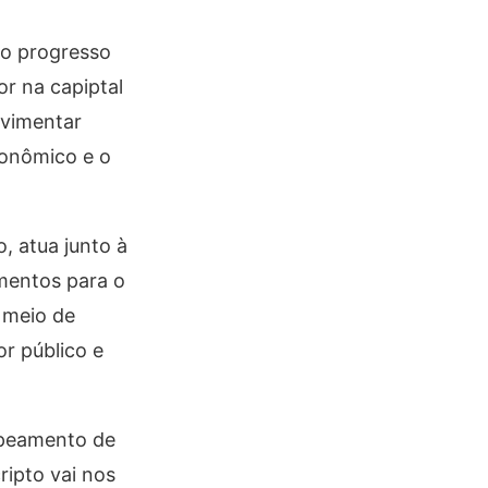
 o progresso
r na capiptal
ovimentar
conômico e o
, atua junto à
imentos para o
r meio de
or público e
apeamento de
ripto vai nos