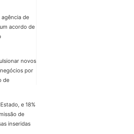
, agência de
, um acordo de
o
pulsionar novos
 negócios por
o de
 Estado, e 18%
omissão de
as inseridas