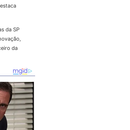
destaca
as da SP
novação,
eiro da