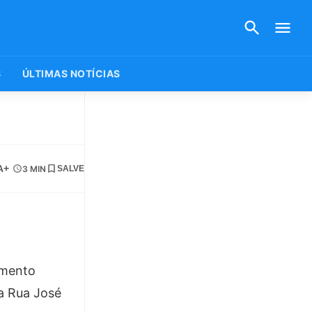
S
ÚLTIMAS NOTÍCIAS
A+
3 MIN
SALVE
çamento
na Rua José