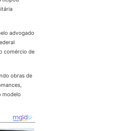
itária
pelo advogado
ederal
no comércio de
ando obras de
romances,
no modelo