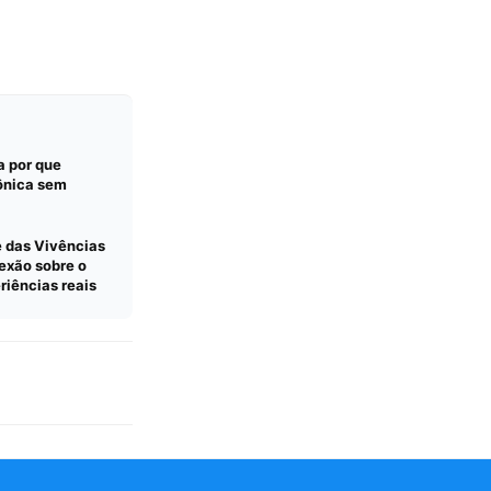
a por que
ônica sem
e das Vivências
exão sobre o
eriências reais