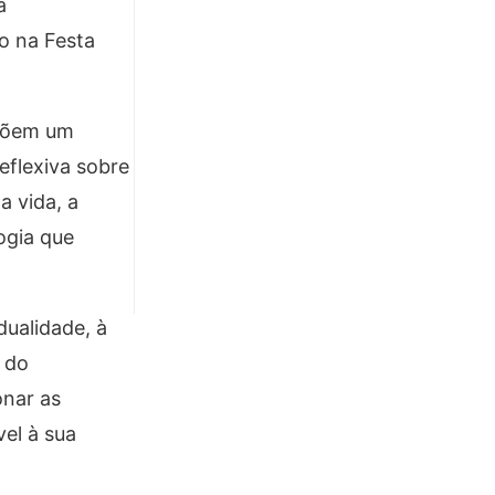
a
co na Festa
mpõem um
eflexiva sobre
a vida, a
ogia que
dualidade, à
 do
onar as
vel à sua