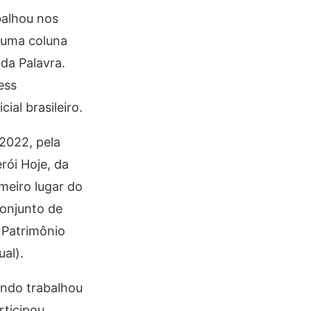
balhou nos
e uma coluna
oda Palavra.
ess
al brasileiro.
2022, pela
rói Hoje, da
meiro lugar do
conjunto de
o Patrimônio
ual).
ando trabalhou
rticipou