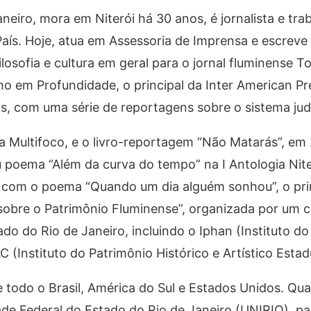
neiro, mora em Niterói há 30 anos, é jornalista e tra
País. Hoje, atua em Assessoria de Imprensa e escrev
ilosofia e cultura em geral para o jornal fluminense T
o em Profundidade, o principal da Inter American Pr
, com uma série de reportagens sobre o sistema judici
a Multifoco, e o livro-reportagem “Não Matarás”, em 
 poema “Além da curva do tempo” na I Antologia Nite
e, com o poema “Quando um dia alguém sonhou”, o pri
s sobre o Patrimônio Fluminense”, organizada por um 
stado do Rio de Janeiro, incluindo o Iphan (Instituto d
C (Instituto do Patrimônio Histórico e Artístico Estad
 todo o Brasil, América do Sul e Estados Unidos. Qu
de Federal do Estado do Rio de Janeiro (UNIRIO), pa