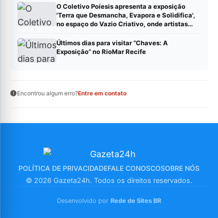
em: https://gazeta24h.com/collab/?
O Coletivo Poíesis apresenta a exposição
status=published (Publique sua pauta –
'Terra que Desmancha, Evapora e Solidifica',
Gazeta24h)
no espaço do Vazio Criativo, onde artistas
visuais trazem manifestos visuais criados em
duplas.
Últimos dias para visitar “Chaves: A
Exposição” no RioMar Recife
Encontrou algum erro?
Entre em contato
POLÍTICA DE PRIVACIDADE
FALE CONOSCO
SOBRE NÓS
© 2026 Gazeta24h. Todos os direitos reservados.
Desenvolvido por
Rede de Sites BR