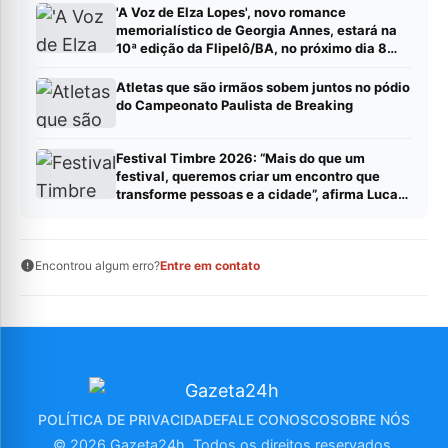
'A Voz de Elza Lopes', novo romance
memorialístico de Georgia Annes, estará na
10ª edição da Flipelô/BA, no próximo dia 8
(sábado).
Atletas que são irmãos sobem juntos no pódio
do Campeonato Paulista de Breaking
Festival Timbre 2026: “Mais do que um
festival, queremos criar um encontro que
transforme pessoas e a cidade”, afirma Lucas
Cordeiro
Encontrou algum erro?
Entre em contato
POLÍTICA DE PRIVACIDADE
FALE CONOSCO
SOBRE NÓS
© 2026 Gazeta24h. Todos os direitos reservados.