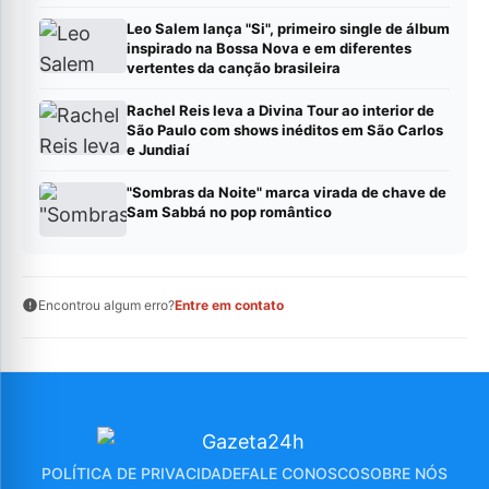
MPB.
Leo Salem lança "Si", primeiro single de álbum
inspirado na Bossa Nova e em diferentes
vertentes da canção brasileira
Rachel Reis leva a Divina Tour ao interior de
São Paulo com shows inéditos em São Carlos
e Jundiaí
"Sombras da Noite" marca virada de chave de
Sam Sabbá no pop romântico
Encontrou algum erro?
Entre em contato
POLÍTICA DE PRIVACIDADE
FALE CONOSCO
SOBRE NÓS