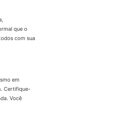
a,
ormal que o
 todos com sua
mesmo em
 Certifique-
ada. Você