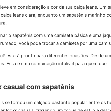
 leve em consideração a cor da sua calça jeans. Um s
 calça jeans clara, enquanto um sapatênis marinho 
ra.
nar o sapatênis com uma camiseta básica e uma jaqu
rrumado, você pode trocar a camiseta por uma camisa
cê estará pronto para diferentes ocasiões. Desde um
. Essa é uma combinação infalível para quem quer s
.
 casual com sapatênis
nis se tornou um calçado bastante popular entre os 
r looks casuais, trazendo um toque de estilo e des