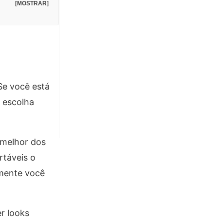
[MOSTRAR]
 Se você está
 escolha
 melhor dos
rtáveis o
amente você
r looks