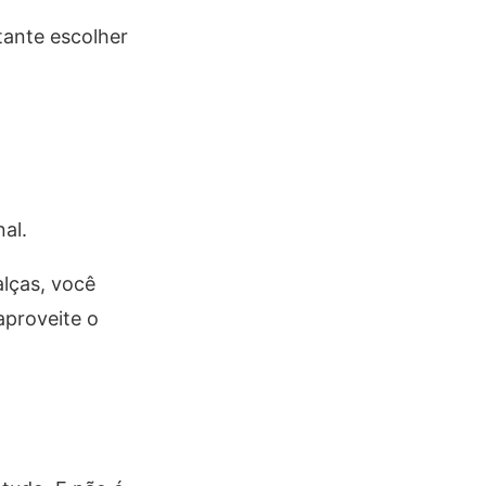
tante escolher
al.
lças, você
aproveite o