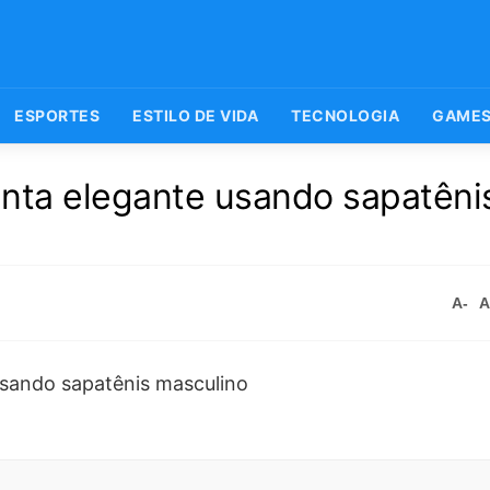
ESPORTES
ESTILO DE VIDA
TECNOLOGIA
GAME
enta elegante usando sapatêni
A-
A