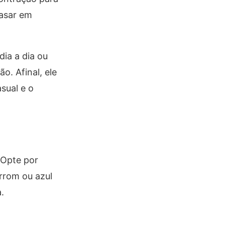
rasar em
dia a dia ou
o. Afinal, ele
sual e o
 Opte por
rrom ou azul
.