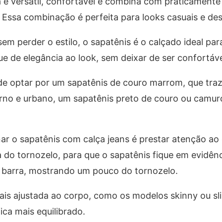
é versátil, confortável e combina com praticamente 
 Essa combinação é perfeita para looks casuais e de
em perder o estilo, o sapatênis é o calçado ideal par
que de elegância ao look, sem deixar de ser confortáve
de optar por um sapatênis de couro marrom, que tra
erno e urbano, um sapatênis preto de couro ou camur
ar o sapatênis com calça jeans é prestar atenção a
ra do tornozelo, para que o sapatênis fique em evidênc
 barra, mostrando um pouco do tornozelo.
ais ajustada ao corpo, como os modelos skinny ou sl
ica mais equilibrado.