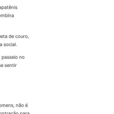
apatênis
combina
eta de couro,
 social.
 passeio no
e sentir
homens, não é
contração para