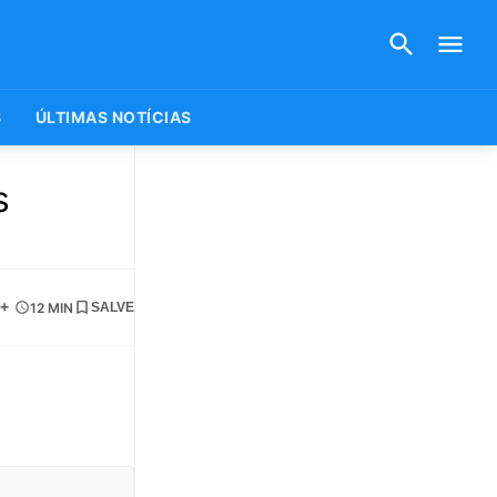
S
ÚLTIMAS NOTÍCIAS
s
+
12 MIN
SALVE