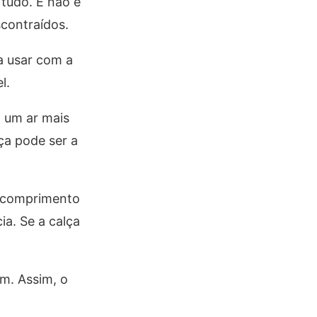
tudo. E não é
scontraídos.
a usar com a
l.
z um ar mais
ça pode ser a
o comprimento
ia. Se a calça
im. Assim, o