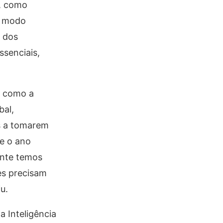
e, como
e modo
m dos
ssenciais,
re como a
bal,
es a tomarem
de o ano
ente temos
es precisam
u.
 Inteligência