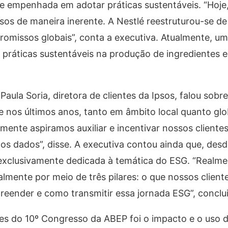
eve empenhada em adotar práticas sustentáveis. “Hoj
os de maneira inerente. A Nestlé reestruturou-se d
promissos globais”, conta a executiva. Atualmente, u
 práticas sustentáveis na produção de ingredientes e
Paula Soria, diretora de clientes da Ipsos, falou sob
 nos últimos anos, tanto em âmbito local quanto glo
mente aspiramos auxiliar e incentivar nossos client
os dados”, disse. A executiva contou ainda que, des
 exclusivamente dedicada à temática do ESG. “Realm
lmente por meio de três pilares: o que nossos client
reender e como transmitir essa jornada ESG”, conclui
s do 10º Congresso da ABEP foi o impacto e o uso da