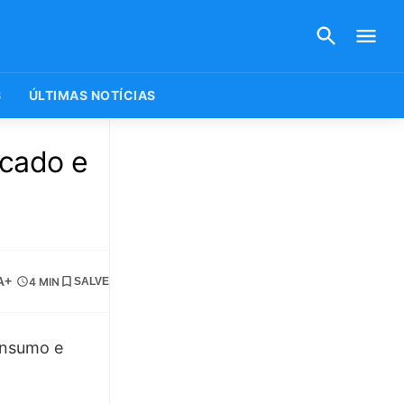
S
ÚLTIMAS NOTÍCIAS
rcado e
A+
4 MIN
SALVE