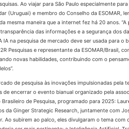
pesquisas. Ao viajar para São Paulo especialmente para
adar (Uruguai) e membro do Conselho da ESOMAR, le
 da mesma maneira que a internet fez há 20 anos. “A
transparência das informações e a segurança dos d
 A IA na pesquisa de mercado deve ser usada para o b
 H2R Pesquisas e representante da ESOMAR/Brasil, com
iando novas habilidades, contribuindo com o pensame
elos”.
cado de pesquisa às inovações impulsionadas pela t
s de encerrar o evento bianual organizado pela assoc
 Brasileiro de Pesquisa, programado para 2025: Laur
os da Ginger Strategic Research, juntamente com Jo
r. Ao subirem ao palco, eles divulgaram o tema com 
ria ser mais pertinente: a Inteligência Artificial. Tr