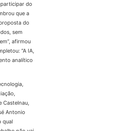
 participar do
mbrou que a
 proposta do
ados, sem
em”, afirmou
pletou: “A IA,
nto analítico
ecnologia,
iação,
e Castelnau,
sé Antonio
o qual
abalho não vai