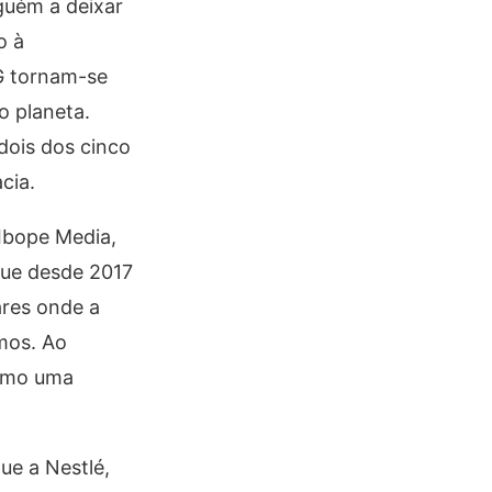
guém a deixar
o à
G tornam-se
o planeta.
 dois dos cinco
cia.
Ibope Media,
que desde 2017
ares onde a
mos. Ao
como uma
ue a Nestlé,