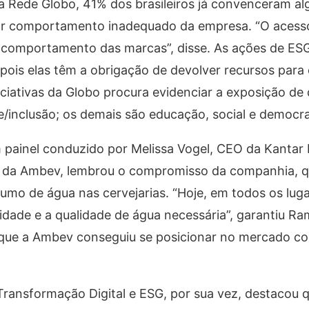
a Rede Globo, 41% dos brasileiros já convenceram al
r comportamento inadequado da empresa. “O acess
 comportamento das marcas”, disse. As ações de ES
pois elas têm a obrigação de devolver recursos para 
iciativas da Globo procura evidenciar a exposição de
de/inclusão; os demais são educação, social e democra
painel conduzido por Melissa Vogel, CEO da Kantar 
de da Ambev, lembrou o compromisso da companhia, 
umo de água nas cervejarias. “Hoje, em todos os lug
ade e a qualidade de água necessária”, garantiu Ra
a que a Ambev conseguiu se posicionar no mercado 
Transformação Digital e ESG, por sua vez, destacou q