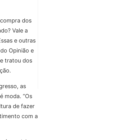
 compra dos
ado? Vale a
Essas e outras
ado Opinião e
e tratou dos
ação.
gresso, as
 é moda. “Os
tura de fazer
etimento com a