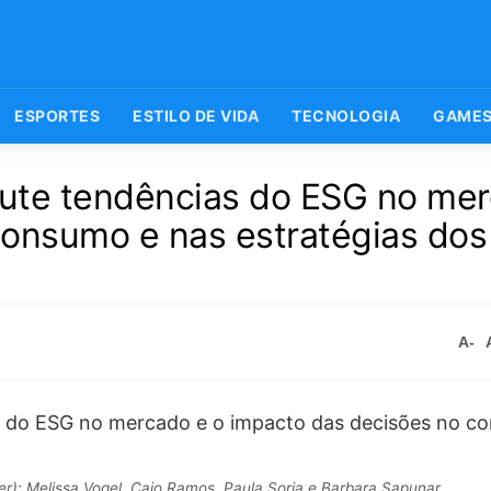
ESPORTES
ESTILO DE VIDA
TECNOLOGIA
GAME
ute tendências do ESG no me
consumo e nas estratégias dos
A-
er): Melissa Vogel, Caio Ramos, Paula Soria e Barbara Sapunar