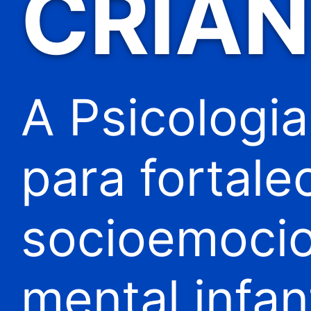
CRIA
A Psicologi
para fortal
socioemocio
mental infant