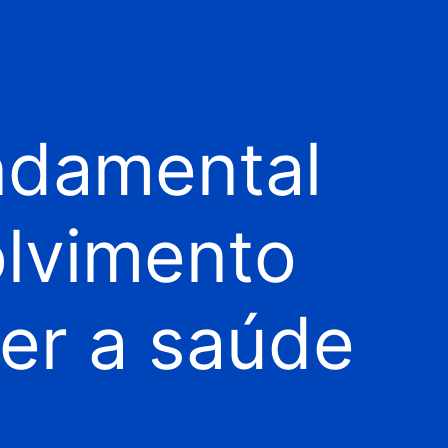
undamental
olvimento
er a saúde