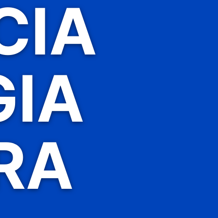
CIA
GIA
RA