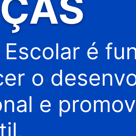
NÇAS
a Escolar é f
ecer o desenv
nal e promov
il.